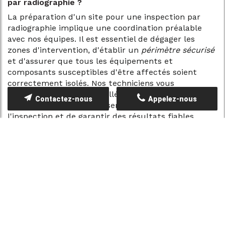
par radiographie ?
La préparation d'un site pour une inspection par
radiographie implique une coordination préalable
avec nos équipes. Il est essentiel de dégager les
zones d'intervention, d'établir un
périmètre sécurisé
et d'assurer que tous les équipements et
composants susceptibles d'être affectés soient
correctement isolés. Nos techniciens vous
fourniront un guide détaillé des étapes de
Contactez-nous
Appelez-nous
préparation afin d'optimiser l'efficacité de
l'inspection et de garantir des résultats fiables.
Que faire en cas de détection d'anomalies lors de
l'inspection ?
En cas de détection d'anomalies, CULTURE
CONTROLE propose une démarche corrective basée
sur l'analyse approfondie des résultats de
l'inspection. Un rapport détaillé vous sera remis,
comprenant des conseils techniques et des mesures
préventives adaptées à la nature et à l'ampleur des
défauts identifiés. Nos experts restent disponibles