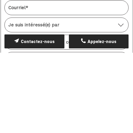
Contactez-nous
Appelez-nous
Les informations recueillies font l’objet d’un
traitement informatique destiné à
CULTURE
CONTROLE
, responsable du traitement, afin de
donner suite à votre demande et de vous