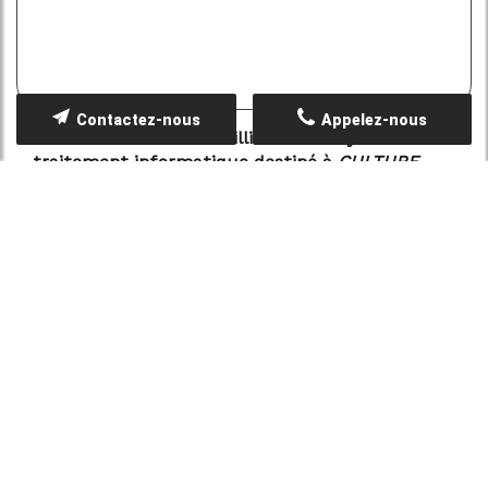
Contactez-nous
Appelez-nous
Les informations recueillies font l’objet d’un
traitement informatique destiné à
CULTURE
CONTROLE
, responsable du traitement, afin de
donner suite à votre demande et de vous
recontacter. Les données sont également
destinées à Futur Digital, prestataire de
CULTURE CONTROLE. Conformément à la
réglementation en vigueur, vous disposez
notamment d'un droit d'accès, de rectification,
d'opposition et d'effacement sur les données
personnelles qui vous concernent. Pour plus
d’informations, cliquez
ici
.