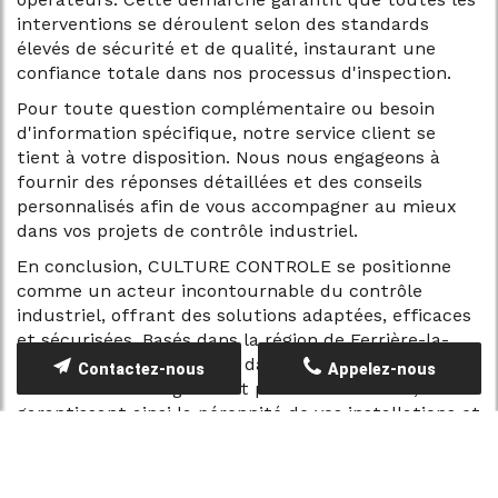
interventions se déroulent selon des standards
élevés de sécurité et de qualité, instaurant une
confiance totale dans nos processus d'inspection.
Pour toute question complémentaire ou besoin
d'information spécifique, notre service client se
tient à votre disposition. Nous nous engageons à
fournir des réponses détaillées et des conseils
personnalisés afin de vous accompagner au mieux
dans vos projets de contrôle industriel.
En conclusion, CULTURE CONTROLE se positionne
comme un acteur incontournable du contrôle
industriel, offrant des solutions adaptées, efficaces
et sécurisées. Basés dans la région de Ferrière-la-
Grande, nous intervenons dans divers secteurs
Contactez-nous
Appelez-nous
industriels avec rigueur et professionnalisme,
garantissant ainsi la pérennité de vos installations et
la conformité aux normes régionales et
internationales.