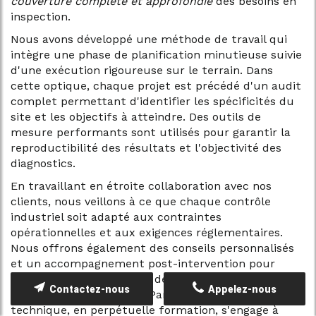
couverture complète et approfondie
des besoins en
inspection.
Nous avons développé une méthode de travail qui
intègre une phase de planification minutieuse suivie
d'une exécution rigoureuse sur le terrain. Dans
cette optique, chaque projet est précédé d'un audit
complet permettant d'identifier les spécificités du
site et les objectifs à atteindre. Des outils de
mesure performants sont utilisés pour garantir la
reproductibilité des résultats et l'objectivité des
diagnostics.
En travaillant en étroite collaboration avec nos
clients, nous veillons à ce que chaque contrôle
industriel soit adapté aux contraintes
opérationnelles et aux exigences réglementaires.
Nous offrons également des conseils personnalisés
et un accompagnement post-intervention pour
assurer la mise en œuvre de solutions de
Contactez-nous
Appelez-nous
maintenance préventive
. Par ailleurs, notre équipe
technique, en perpétuelle formation, s'engage à